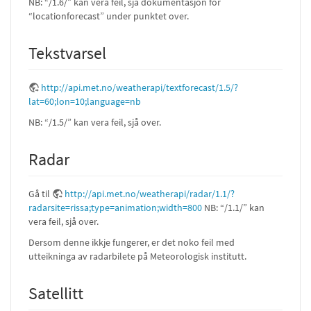
NB: “/1.6/” kan vera feil, sjå dokumentasjon for
“locationforecast” under punktet over.
Tekstvarsel
http://api.met.no/weatherapi/textforecast/1.5/?
lat=60;lon=10;language=nb
NB: “/1.5/” kan vera feil, sjå over.
Radar
Gå til
http://api.met.no/weatherapi/radar/1.1/?
radarsite=rissa;type=animation;width=800
NB: “/1.1/” kan
vera feil, sjå over.
Dersom denne ikkje fungerer, er det noko feil med
utteikninga av radarbilete på Meteorologisk institutt.
Satellitt