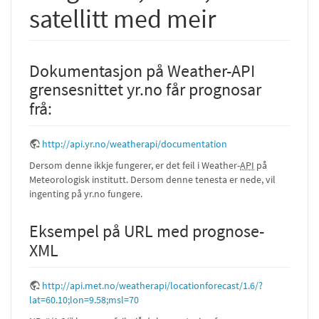
satellitt med meir
Dokumentasjon på Weather-API
grensesnittet yr.no får prognosar
frå:
http://api.yr.no/weatherapi/documentation
Dersom denne ikkje fungerer, er det feil i Weather-
API
på
Meteorologisk institutt. Dersom denne tenesta er nede, vil
ingenting på yr.no fungere.
Eksempel på URL med prognose-
XML
http://api.met.no/weatherapi/locationforecast/1.6/?
lat=60.10;lon=9.58;msl=70