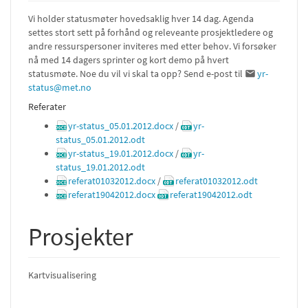
Vi holder statusmøter hovedsaklig hver 14 dag. Agenda
settes stort sett på forhånd og releveante prosjektledere og
andre ressurspersoner inviteres med etter behov. Vi forsøker
nå med 14 dagers sprinter og kort demo på hvert
statusmøte. Noe du vil vi skal ta opp? Send e-post til
yr-
status@met.no
Referater
yr-status_05.01.2012.docx
/
yr-
status_05.01.2012.odt
yr-status_19.01.2012.docx
/
yr-
status_19.01.2012.odt
referat01032012.docx
/
referat01032012.odt
referat19042012.docx
referat19042012.odt
Prosjekter
Kartvisualisering