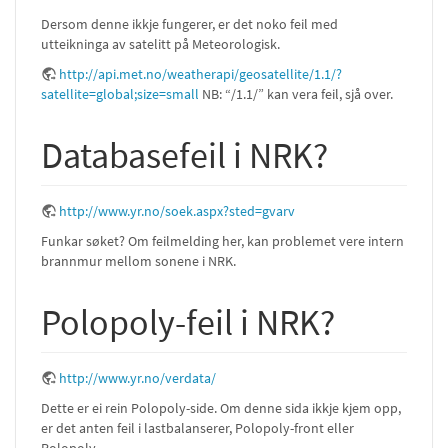
Dersom denne ikkje fungerer, er det noko feil med
utteikninga av satelitt på Meteorologisk.
http://api.met.no/weatherapi/geosatellite/1.1/?
satellite=global;size=small
NB: “/1.1/” kan vera feil, sjå over.
Databasefeil i NRK?
http://www.yr.no/soek.aspx?sted=gvarv
Funkar søket? Om feilmelding her, kan problemet vere intern
brannmur mellom sonene i NRK.
Polopoly-feil i NRK?
http://www.yr.no/verdata/
Dette er ei rein Polopoly-side. Om denne sida ikkje kjem opp,
er det anten feil i lastbalanserer, Polopoly-front eller