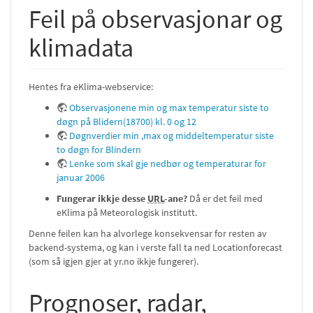
Feil på observasjonar og
klimadata
Hentes fra eKlima-webservice:
Observasjonene min og max temperatur siste to
døgn på Blidern(18700) kl. 0 og 12
Døgnverdier min ,max og middeltemperatur siste
to døgn for Blindern
Lenke som skal gje nedbør og temperaturar for
januar 2006
Fungerar ikkje desse
URL
-ane?
Då er det feil med
eKlima på Meteorologisk institutt.
Denne feilen kan ha alvorlege konsekvensar for resten av
backend-systema, og kan i verste fall ta ned Locationforecast
(som så igjen gjer at yr.no ikkje fungerer).
Prognoser, radar,