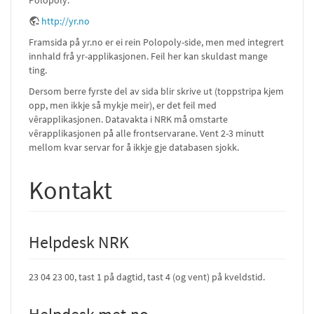
Polopoly.
http://yr.no
Framsida på yr.no er ei rein Polopoly-side, men med integrert
innhald frå yr-applikasjonen. Feil her kan skuldast mange
ting.
Dersom berre fyrste del av sida blir skrive ut (toppstripa kjem
opp, men ikkje så mykje meir), er det feil med
vêrapplikasjonen. Datavakta i NRK må omstarte
vêrapplikasjonen på alle frontservarane. Vent 2-3 minutt
mellom kvar servar for å ikkje gje databasen sjokk.
Kontakt
Helpdesk NRK
23 04 23 00, tast 1 på dagtid, tast 4 (og vent) på kveldstid.