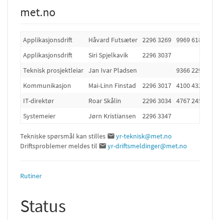
met.no
Applikasjonsdrift
Håvard Futsæter
2296 3269
9969 6184
Applikasjonsdrift
Siri Spjelkavik
2296 3037
Teknisk prosjektleiar
Jan Ivar Pladsen
9366 2291
Kommunikasjon
Mai-Linn Finstad
2296 3017
4100 4321
IT-direktør
Roar Skålin
2296 3034
4767 2459
Systemeier
Jørn Kristiansen
2296 3347
Tekniske spørsmål kan stilles
yr-teknisk@met.no
Driftsproblemer meldes til
yr-driftsmeldinger@met.no
Rutiner
Status