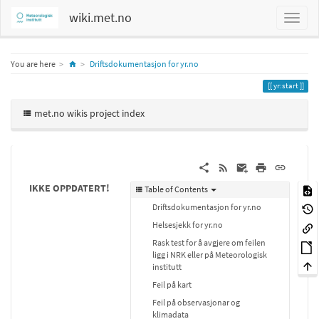
wiki.met.no
Home
You are here
Driftsdokumentasjon for yr.no
yr:start
met.no wikis project index
IKKE OPPDATERT!
Table of Contents
Driftsdokumentasjon for yr.no
Helsesjekk for yr.no
Rask test for å avgjere om feilen
ligg i NRK eller på Meteorologisk
institutt
Feil på kart
Feil på observasjonar og
klimadata