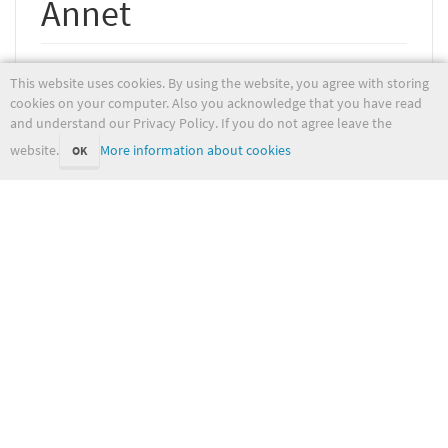
Annet
Prosjektinformasjon
This website uses cookies. By using the website, you agree with storing
Dokumentasjon av tilgjengelige projeksjoner
cookies on your computer. Also you acknowledge that you have read
Konkurransen
and understand our Privacy Policy. If you do not agree leave the
drift.yr.no
(utkast til alternativ side)
Hvilke modeller bruker yr.no - landvarsel
website.
More information about cookies
OK
test.yr.no
Dokumentasjon av oppdateringsfrekvens av data
Liste over avhengigheter til yr.no
Tester for yr.no mot api.yr.no
yr/start.txt
Last modified:
2022-05-31 09:29:32
(external edit)
wiki.met.no