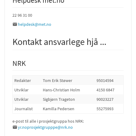
Helpdesk met.no
22 96 31 00
helpdesk@met.no
Kontakt ansvarlege hjå ...
NRK
Redaktør
Tom Erik Støwer
95014594
Utviklar
Hans-Christian Holm
4150 6847
Utviklar
Sigbjørn Trageton
90023227
Journalist
Kamilla Pedersen
55275993
e-post til alle i prosjektgruppa hos NRK:
yr.noprosjektgrupppe@nrk.no