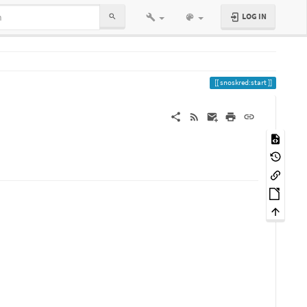
LOG IN
snoskred:start