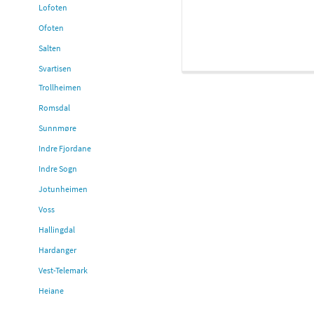
Lofoten
Ofoten
Salten
Svartisen
Trollheimen
Romsdal
Sunnmøre
Indre Fjordane
Indre Sogn
Jotunheimen
Voss
Hallingdal
Hardanger
Vest-Telemark
Heiane