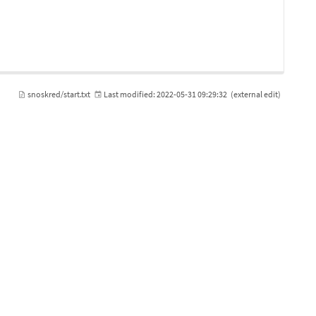
snoskred/start.txt
Last modified:
2022-05-31 09:29:32
(external edit)