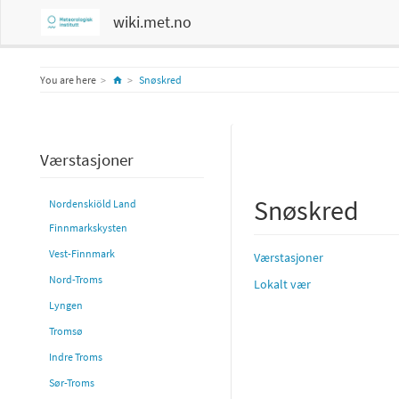
wiki.met.no
Home
You are here
Snøskred
Værstasjoner
Snøskred
Nordenskiöld Land
Finnmarkskysten
Vest-Finnmark
Værstasjoner
Nord-Troms
Lokalt vær
Lyngen
Tromsø
Indre Troms
Sør-Troms