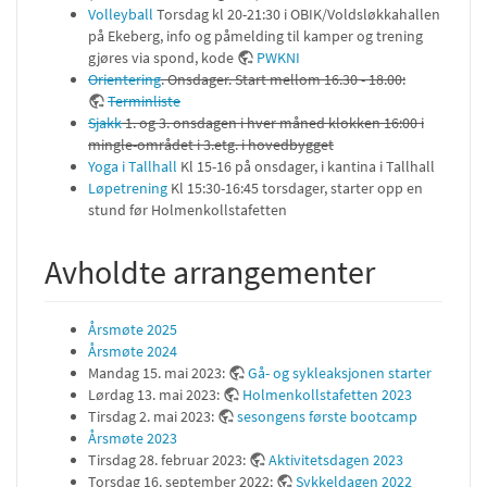
Volleyball
Torsdag kl 20-21:30 i OBIK/Voldsløkkahallen
på Ekeberg, info og påmelding til kamper og trening
gjøres via spond, kode
PWKNI
Orientering
. Onsdager. Start mellom 16.30 - 18.00:
Terminliste
Sjakk
1. og 3. onsdagen i hver måned klokken 16:00 i
mingle-området i 3.etg. i hovedbygget
Yoga i Tallhall
Kl 15-16 på onsdager, i kantina i Tallhall
Løpetrening
Kl 15:30-16:45 torsdager, starter opp en
stund før Holmenkollstafetten
Avholdte arrangementer
Årsmøte 2025
Årsmøte 2024
Mandag 15. mai 2023:
Gå- og sykleaksjonen starter
Lørdag 13. mai 2023:
Holmenkollstafetten 2023
Tirsdag 2. mai 2023:
sesongens første bootcamp
Årsmøte 2023
Tirsdag 28. februar 2023:
Aktivitetsdagen 2023
Torsdag 16. september 2022:
Sykkeldagen 2022