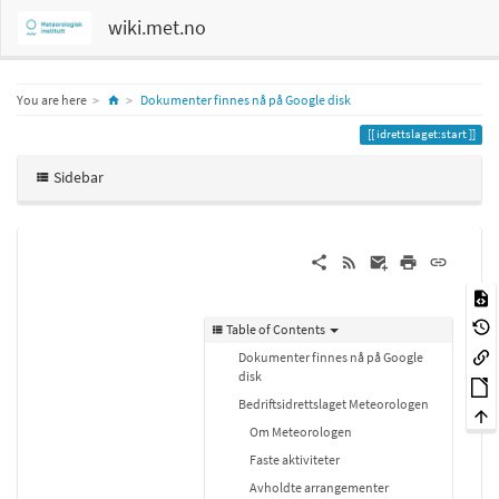
wiki.met.no
Home
You are here
Dokumenter finnes nå på Google disk
idrettslaget:start
Sidebar
Table of Contents
Dokumenter finnes nå på Google
disk
Bedriftsidrettslaget Meteorologen
Om Meteorologen
Faste aktiviteter
Avholdte arrangementer