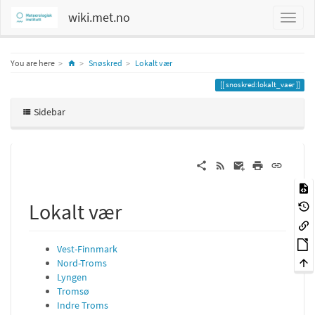
wiki.met.no
Home
You are here
Snøskred
Lokalt vær
snoskred:lokalt_vaer
Sidebar
Lokalt vær
Vest-Finnmark
Nord-Troms
Lyngen
Tromsø
Indre Troms