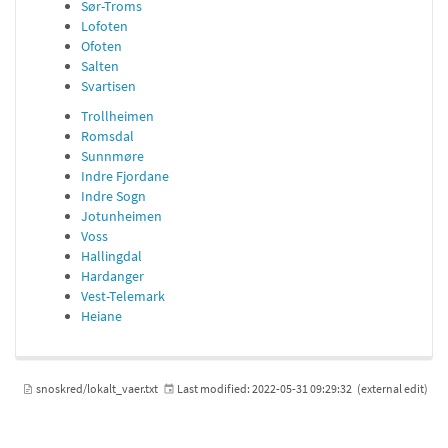
Sør-Troms
Lofoten
Ofoten
Salten
Svartisen
Trollheimen
Romsdal
Sunnmøre
Indre Fjordane
Indre Sogn
Jotunheimen
Voss
Hallingdal
Hardanger
Vest-Telemark
Heiane
snoskred/lokalt_vaer.txt
Last modified:
2022-05-31 09:29:32
(external edit)