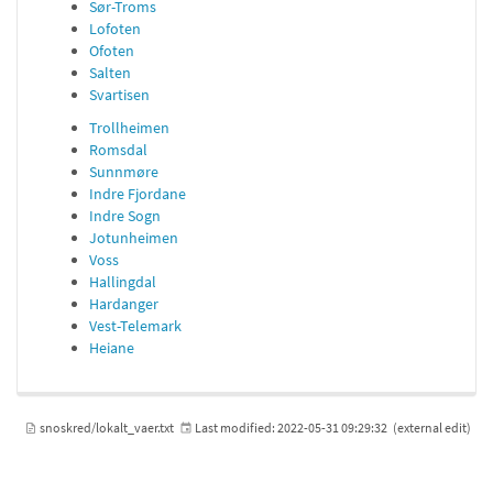
Sør-Troms
Lofoten
Ofoten
Salten
Svartisen
Trollheimen
Romsdal
Sunnmøre
Indre Fjordane
Indre Sogn
Jotunheimen
Voss
Hallingdal
Hardanger
Vest-Telemark
Heiane
snoskred/lokalt_vaer.txt
Last modified:
2022-05-31 09:29:32
(external edit)