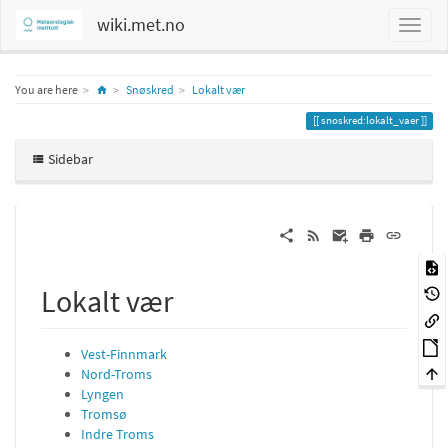
wiki.met.no
Home
You are here
Snøskred
Lokalt vær
snoskred:lokalt_vaer
Sidebar
Lokalt vær
Vest-Finnmark
Nord-Troms
Lyngen
Tromsø
Indre Troms