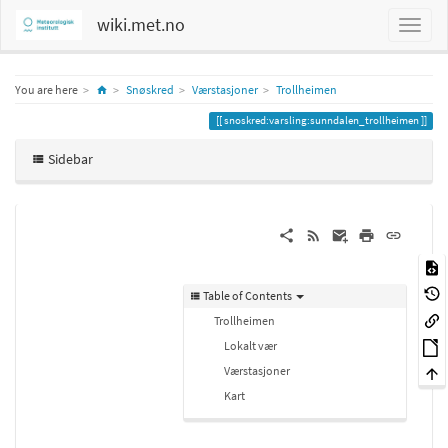
wiki.met.no
Home
You are here
Snøskred
Værstasjoner
Trollheimen
snoskred:varsling:sunndalen_trollheimen
Sidebar
Table of Contents
Trollheimen
Lokalt vær
Værstasjoner
Kart