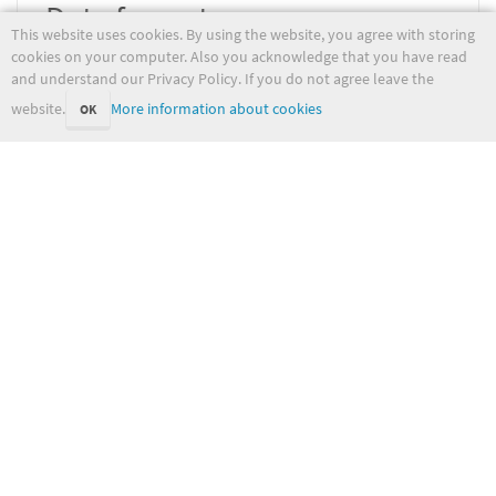
Data formats
This website uses cookies. By using the website, you agree with storing
cookies on your computer. Also you acknowledge that you have read
and understand our Privacy Policy. If you do not agree leave the
Personal TAF verification data
website.
More information about cookies
OK
formats
Email Threads
Threads from the mailing list, ordered by year:
2013
2014
nordavimet-taf-verification/start.txt
Last modified:
2022-05-31 09:29:32
(external edit)