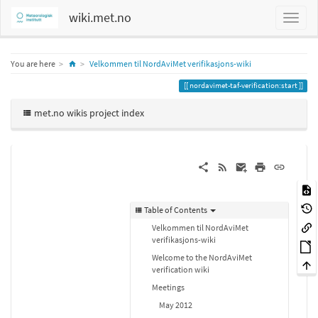
wiki.met.no
Home
You are here
Velkommen til NordAviMet verifikasjons-wiki
nordavimet-taf-verification:start
met.no wikis project index
Table of Contents
Velkommen til NordAviMet
verifikasjons-wiki
Welcome to the NordAviMet
verification wiki
Meetings
May 2012