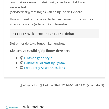
om du ikke kjenner til dokuwiki, eller ta kontakt med
servicedesk
(servicedesk@met.no) så kan de hjelpe deg videre.
Hvis administratorene av dette nye navnerommet vil ha en
alternativ meny (sidebar), kan de endre
https://wiki.met.no/nito/sidebar
Det er her de f.eks. logoen kan endres.
Ekstern DokuWiki hjelp finner dere her:
Hints on good style
DokuWiki Formatting Syntax
Frequently Asked Questions
nito/start.txt
Last modified:
2022-05-31 09:29:32
(external edit)
wiki.met.no