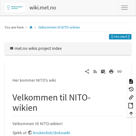
wiki.met.no
Home
You are here
Velkommen til NITO-wikien
nito:start
met.no wikis project index
Her kommer NITO's wiki
Velkommen til NITO-
wikien
Velkommen til NITO-wikien!
Sjekk ut
brukerdok/dokuwiki