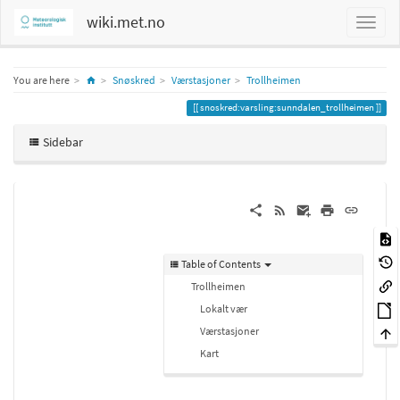
wiki.met.no
Home
You are here
Snøskred
Værstasjoner
Trollheimen
snoskred:varsling:sunndalen_trollheimen
Sidebar
Table of Contents
Trollheimen
Lokalt vær
Værstasjoner
Kart