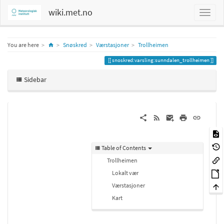
wiki.met.no
Home
You are here
Snøskred
Værstasjoner
Trollheimen
snoskred:varsling:sunndalen_trollheimen
Sidebar
Table of Contents
Trollheimen
Lokalt vær
Værstasjoner
Kart