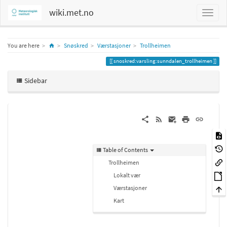
wiki.met.no
Home
You are here
Snøskred
Værstasjoner
Trollheimen
snoskred:varsling:sunndalen_trollheimen
Sidebar
Table of Contents
Trollheimen
Lokalt vær
Værstasjoner
Kart