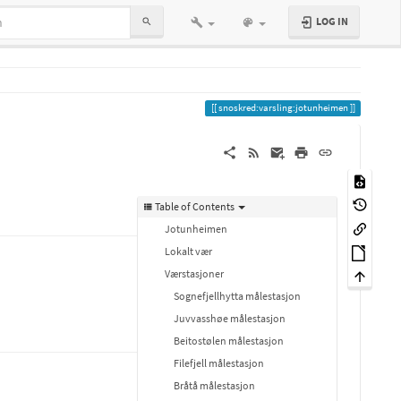
LOG IN
snoskred:varsling:jotunheimen
Table of Contents
Jotunheimen
Lokalt vær
Værstasjoner
Sognefjellhytta målestasjon
Juvvasshøe målestasjon
Beitostølen målestasjon
Filefjell målestasjon
Bråtå målestasjon