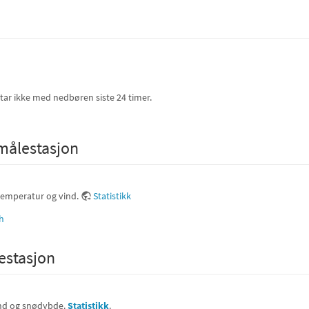
 tar ikke med nedbøren siste 24 timer.
 målestasjon
temperatur og vind.
Statistikk
estasjon
ind og snødybde.
Statistikk
.