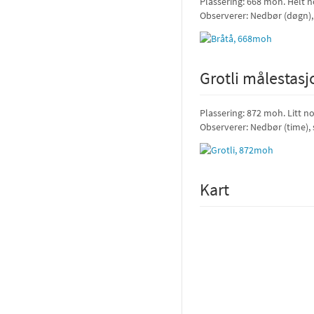
Plassering: 668 moh. Helt n
Observerer: Nedbør (døgn)
Grotli målestasj
Plassering: 872 moh. Litt no
Observerer: Nedbør (time),
Kart