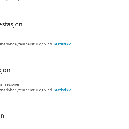
estasjon
 snødybde, temperatur og vind.
Statistikk
.
sjon
r i regionen.
 snødybde, temperatur og vind.
Statistikk
.
on