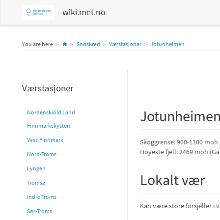
wiki.met.no
Home
You are here
Snøskred
Værstasjoner
Jotunheimen
Værstasjoner
Jotunheime
Nordenskiöld Land
Finnmarkskysten
Vest-Finnmark
Skoggrense: 900-1100 moh
Høyeste fjell: 2469 moh (G
Nord-Troms
Lyngen
Lokalt vær
Tromsø
Indre Troms
Kan være store forsjeller i
Sør-Troms