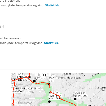
ord i regionen.
, snødybde, temperatur og vind.
Statistikk
.
on
rd for regionen.
 snødybde, temperatur og vind.
Statistikk
.