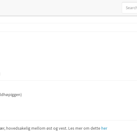
n
aldhøpiggen)
 vær, hovedsakelig mellom øst og vest. Les mer om dette
her