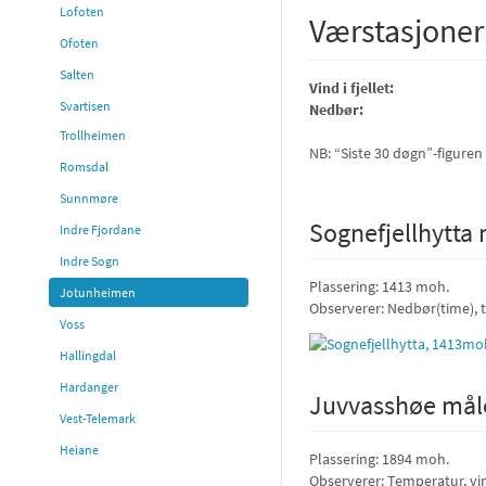
Lofoten
Værstasjoner
Ofoten
Salten
Vind i fjellet:
Svartisen
Nedbør:
Trollheimen
NB: “Siste 30 døgn”-figuren
Romsdal
Sunnmøre
Sognefjellhytta
Indre Fjordane
Indre Sogn
Plassering: 1413 moh.
Jotunheimen
Observerer: Nedbør(time), 
Voss
Hallingdal
Hardanger
Juvvasshøe mål
Vest-Telemark
Heiane
Plassering: 1894 moh.
Observerer: Temperatur, v