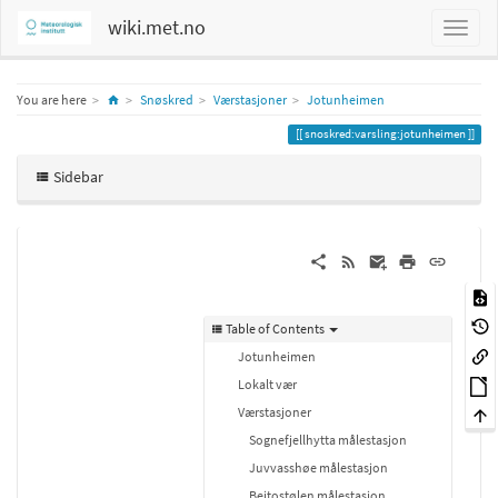
wiki.met.no
Home
You are here
Snøskred
Værstasjoner
Jotunheimen
snoskred:varsling:jotunheimen
Sidebar
Table of Contents
Jotunheimen
Lokalt vær
Værstasjoner
Sognefjellhytta målestasjon
Juvvasshøe målestasjon
Beitostølen målestasjon