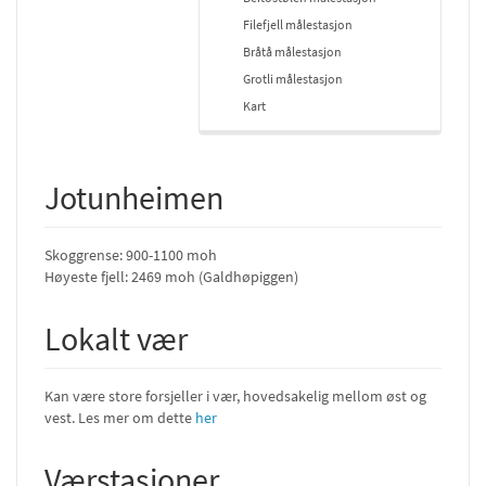
Filefjell målestasjon
Bråtå målestasjon
Grotli målestasjon
Kart
Jotunheimen
Skoggrense: 900-1100 moh
Høyeste fjell: 2469 moh (Galdhøpiggen)
Lokalt vær
Kan være store forsjeller i vær, hovedsakelig mellom øst og
vest. Les mer om dette
her
Værstasjoner