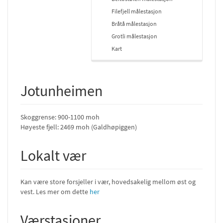
Filefjell målestasjon
Bråtå målestasjon
Grotli målestasjon
Kart
Jotunheimen
Skoggrense: 900-1100 moh
Høyeste fjell: 2469 moh (Galdhøpiggen)
Lokalt vær
Kan være store forsjeller i vær, hovedsakelig mellom øst og
vest. Les mer om dette
her
Værstasjoner