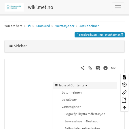
wiki.met.no
Home
You are here
Snøskred
Værstasjoner
Jotunheimen
snoskred:varsling:jotunheimen
Sidebar
Table of Contents
Jotunheimen
Lokalt vær
Værstasjoner
Sognefjellhytta målestasjon
Juvvasshøe målestasjon
Beitostølen målestasjon