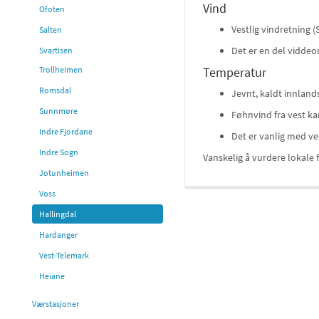
Vind
Ofoten
Vestlig vindretning (
Salten
Det er en del viddeo
Svartisen
Trollheimen
Temperatur
Romsdal
Jevnt, kaldt innland
Sunnmøre
Føhnvind fra vest kan
Indre Fjordane
Det er vanlig med ve
Indre Sogn
Vanskelig å vurdere lokale 
Jotunheimen
Voss
Hallingdal
Hardanger
Vest-Telemark
Heiane
Værstasjoner