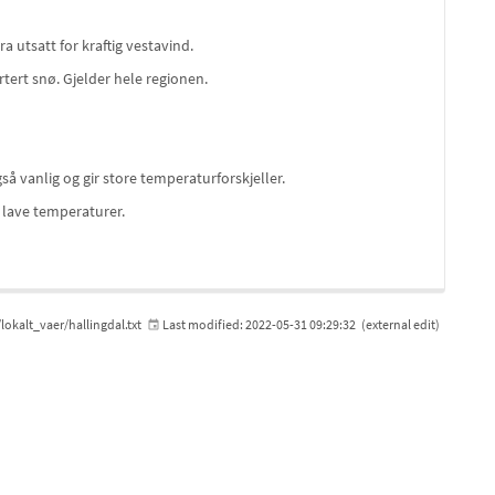
a utsatt for kraftig vestavind.
ert snø. Gjelder hele regionen.
så vanlig og gir store temperaturforskjeller.
 lave temperaturer.
lokalt_vaer/hallingdal.txt
Last modified:
2022-05-31 09:29:32
(external edit)