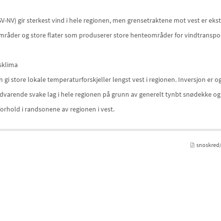
SV-NV) gir sterkest vind i hele regionen, men grensetraktene mot vest er ekstr
mråder og store flater som produserer store henteområder for vindtransport
sklima
 gi store lokale temperaturforskjeller lengst vest i regionen. Inversjon er og
dvarende svake lag i hele regionen på grunn av generelt tynbt snødekke og
forhold i randsonene av regionen i vest.
snoskred/