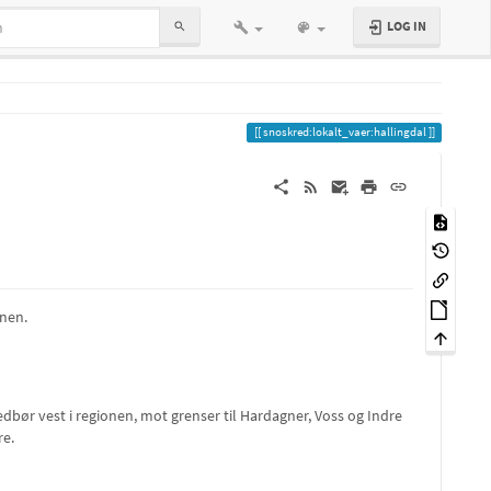
LOG IN
snoskred:lokalt_vaer:hallingdal
onen.
ør vest i regionen, mot grenser til Hardagner, Voss og Indre
re.