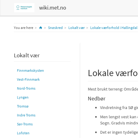
wiki.met.no
Home
You are here
Snøskred
Lokalt vær
Lokale værforhold i Hallingdal
Lokalt vær
Lokale værfo
Finnmarkskysten
Vest-Finnmark
Nord-Troms
Mest brukt terreng: Område
Lyngen
Nedbør
Tromsø
Vindretning fra SØ g
Indre Troms
Men lengst vest kan
Sogn. Gradvis mindre
Sør-Troms
Det er ingen tydelige
Lofoten