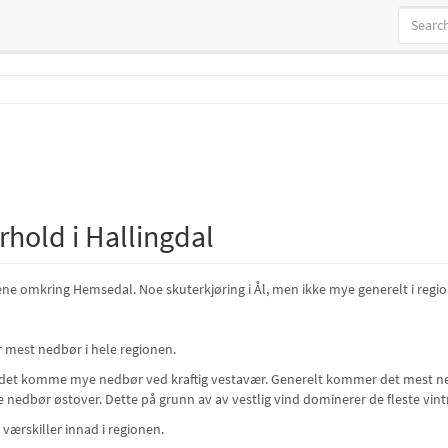
rhold i Hallingdal
ne omkring Hemsedal. Noe skuterkjøring i Ål, men ikke mye generelt i regi
ir mest nedbør i hele regionen.
 det komme mye nedbør ved kraftig vestavær. Generelt kommer det mest nedb
 nedbør østover. Dette på grunn av av vestlig vind dominerer de fleste vint
 værskiller innad i regionen.