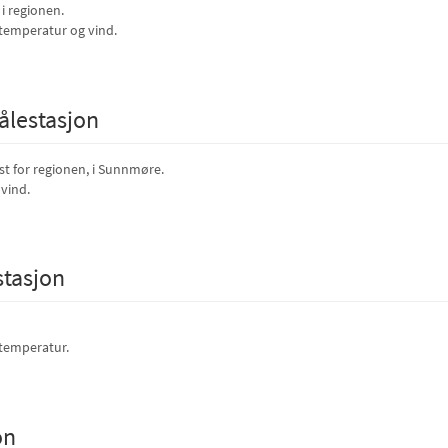
i regionen.
 temperatur og vind.
ålestasjon
est for regionen, i Sunnmøre.
vind.
tasjon
 temperatur.
on