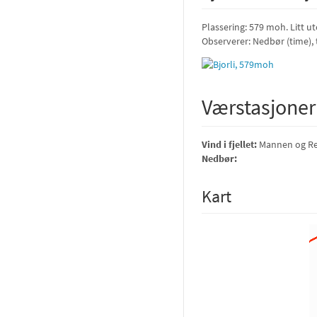
Plassering: 579 moh. Litt ut
Observerer: Nedbør (time),
Værstasjoner
Vind i fjellet:
Mannen og Rein
Nedbør:
Kart