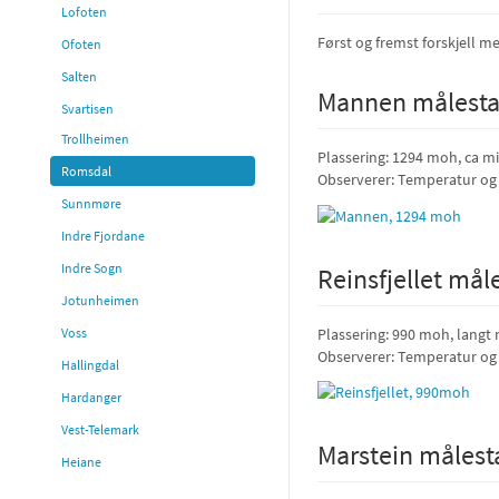
Lofoten
Først og fremst forskjell m
Ofoten
Salten
Mannen målesta
Svartisen
Trollheimen
Plassering: 1294 moh, ca mi
Romsdal
Observerer: Temperatur og 
Sunnmøre
Indre Fjordane
Indre Sogn
Reinsfjellet mål
Jotunheimen
Plassering: 990 moh, langt 
Voss
Observerer: Temperatur og 
Hallingdal
Hardanger
Vest-Telemark
Marstein målest
Heiane