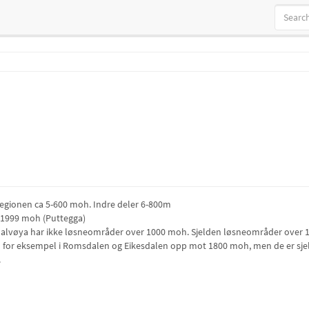
regionen ca 5-600 moh. Indre deler 6-800m
: 1999 moh (Puttegga)
lvøya har ikke løsneområder over 1000 moh. Sjelden løsneområder over 13
d for eksempel i Romsdalen og Eikesdalen opp mot 1800 moh, men de er sje
.