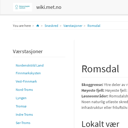
wiki.met.no
Home
You are here
Snøskred
Værstasjoner
Romsdal
Værstasjoner
Romsdal
Nordenskiöld Land
Finnmarkskysten
Vest-Finnmark
Skoggrense:
Ytre deler av 
Nord-Troms
Høyeste fjell:
Høyeste fjell
Løsneområder:
Romsdalsha
Lyngen
Noen naturlig utløste skre
Tromsø
infrastruktur eller friluftsliv
Indre Troms
Lokalt vær
Sør-Troms