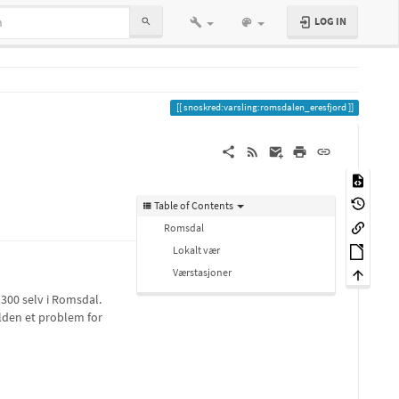
LOG IN
snoskred:varsling:romsdalen_eresfjord
Table of Contents
Romsdal
Lokalt vær
Værstasjoner
00 selv i Romsdal.
lden et problem for