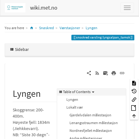
wiki.met.no
Home
You are here
Snøskred
Værstasjoner
Lyngen
snoskred:varsling:lyngsalpan_tamok
Sidebar
Lyngen
Table of Contents
Lyngen
Lokalt vær
Skoggrense: 200-
Gjerdelvdalen målestasjon
400m.
Høyeste fjell: 1834m
Lenangsstraumen målestasjon
(Jiehkkevarri).
Nordnesfjellet målestasjon
NB: “Siste 30 døgn”-
Andre målestasjoner