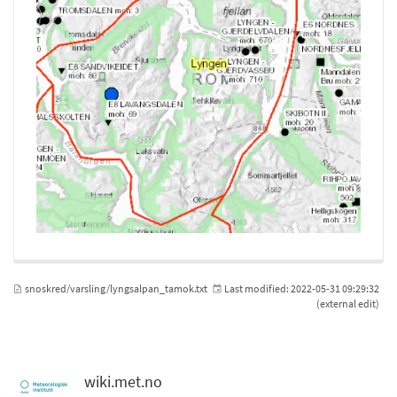
snoskred/varsling/lyngsalpan_tamok.txt
Last modified:
2022-05-31 09:29:32
(external edit)
wiki.met.no