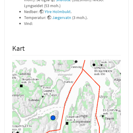
Lyngseidet (53 moh.)
Nedbør:
Ytre Holmbukt
.
Temperatur:
Jægervatn
(3 moh.).
Vind:
Kart