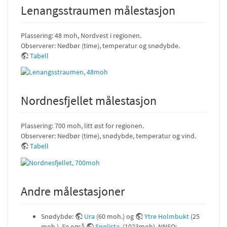
Lenangsstraumen målestasjon
Plassering: 48 moh, Nordvest i regionen.
Observerer: Nedbør (time), temperatur og snødybde.
Tabell
Nordnesfjellet målestasjon
Plassering: 700 moh, litt øst for regionen.
Observerer: Nedbør (time), snødybde, temperatur og vind.
Tabell
Andre målestasjoner
Snødybde:
Ura
(60 moh.) og
Ytre Holmbukt
(25
moh.). Se også
Snølista
. (1023moh). NNSO: