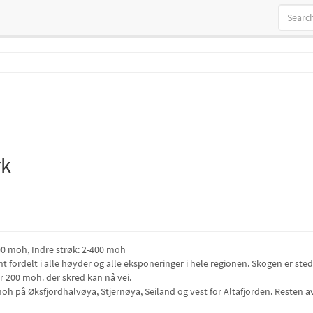
rk
00 moh, Indre strøk: 2-400 moh
t fordelt i alle høyder og alle eksponeringer i hele regionen. Skogen er sted
200 moh. der skred kan nå vei.
h på Øksfjordhalvøya, Stjernøya, Seiland og vest for Altafjorden. Resten av