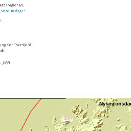
st i regionen.
Siste 30 dager
 og Sør-Tverrfjord
moh)
 (SVV)