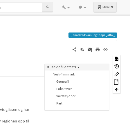
LOG IN
snoskred:varsling:loppa_alta
Table of Contents
Vest-Finnmark
Geografi
Lokalt vær
Værstasjoner
Kart
vis glissen og har
 regionen opp til