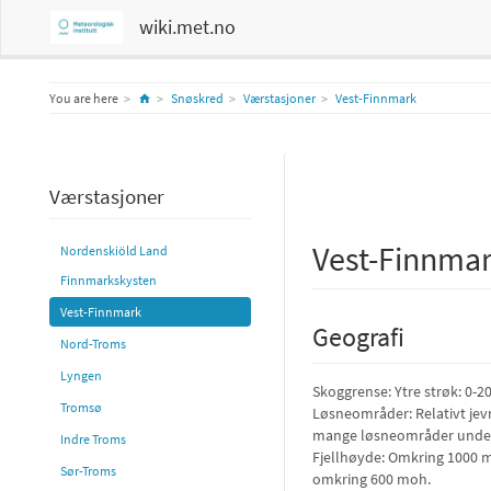
wiki.met.no
Home
You are here
Snøskred
Værstasjoner
Vest-Finnmark
Værstasjoner
Vest-Finnma
Nordenskiöld Land
Finnmarkskysten
Vest-Finnmark
Geografi
Nord-Troms
Lyngen
Skoggrense: Ytre strøk: 0-2
Tromsø
Løsneområder: Relativt jevn
mange løsneområder under 
Indre Troms
Fjellhøyde: Omkring 1000 mo
Sør-Troms
omkring 600 moh.