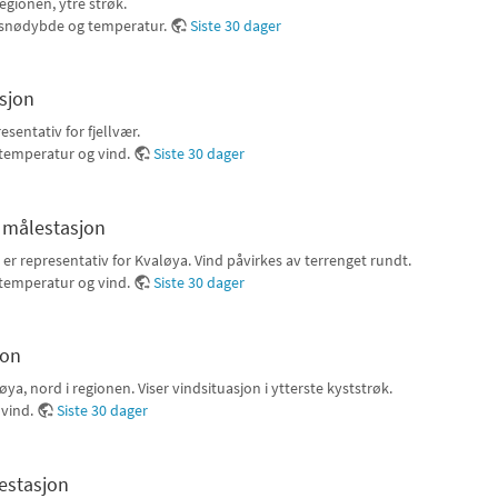
egionen, ytre strøk.
, snødybde og temperatur.
Siste 30 dager
sjon
esentativ for fjellvær.
 temperatur og vind.
Siste 30 dager
 målestasjon
er representativ for Kvaløya. Vind påvirkes av terrenget rundt.
 temperatur og vind.
Siste 30 dager
jon
ya, nord i regionen. Viser vindsituasjon i ytterste kyststrøk.
 vind.
Siste 30 dager
estasjon