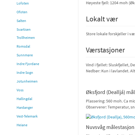
Høyeste fjell: 1204 moh (Øk
Lofoten
Ofoten
Lokalt vær
Salten
Svartisen
Store lokale forskjeller i 
Trollheimen
Romsdal
Værstasjoner
Sunnmøre
Indre Fjordane
Vind i fjellet: Sluskfjellet,
Nedbør: Kun i lavlandet. A
Indre Sogn
Jotunheimen
Voss
Øksfjord (Dealljá) må
Hallingdal
Plassering: 560 moh. Ca mid
Observerer: Temperatur, s
Hardanger
Vest-Telemark
Heiane
Nuvsvåg målestasjon