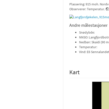
Plassering: 915 moh. Nordve
Observerer: Temperatur.
Andre målestasjoner
Snødybde:
NNSO: Langfjordbotn
Nedbør: Skaidi (90 
Temperatur:
Vind: E6 Sennalandet
Kart