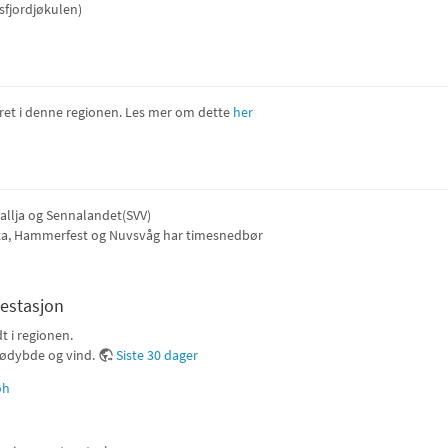
sfjordjøkulen)
været i denne regionen. Les mer om dette
her
 Deallja og Sennalandet(SVV)
lta, Hammerfest og Nuvsvåg har timesnedbør
lestasjon
t i regionen.
nødybde og vind.
Siste 30 dager