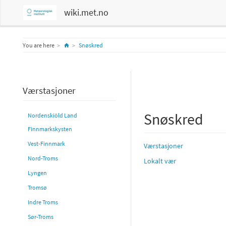
wiki.met.no
Home
You are here
Snøskred
Værstasjoner
Snøskred
Nordenskiöld Land
Finnmarkskysten
Vest-Finnmark
Værstasjoner
Nord-Troms
Lokalt vær
Lyngen
Tromsø
Indre Troms
Sør-Troms