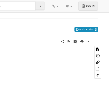
LOG IN
snoskred:start