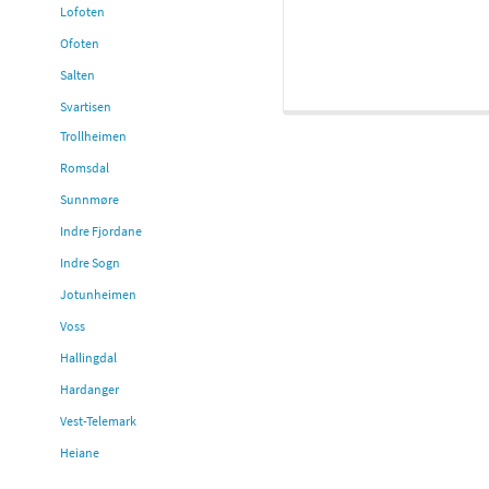
Lofoten
Ofoten
Salten
Svartisen
Trollheimen
Romsdal
Sunnmøre
Indre Fjordane
Indre Sogn
Jotunheimen
Voss
Hallingdal
Hardanger
Vest-Telemark
Heiane