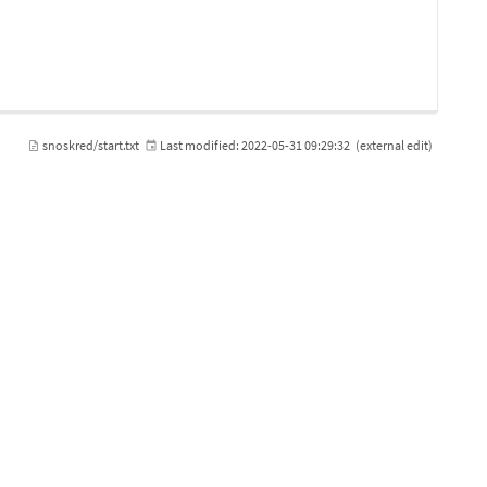
snoskred/start.txt
Last modified:
2022-05-31 09:29:32
(external edit)