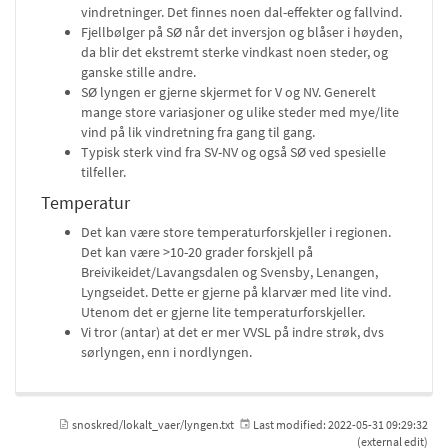
vindretninger. Det finnes noen dal-effekter og fallvind.
Fjellbølger på SØ når det inversjon og blåser i høyden,
da blir det ekstremt sterke vindkast noen steder, og
ganske stille andre.
SØ lyngen er gjerne skjermet for V og NV. Generelt
mange store variasjoner og ulike steder med mye/lite
vind på lik vindretning fra gang til gang.
Typisk sterk vind fra SV-NV og også SØ ved spesielle
tilfeller.
Temperatur
Det kan være store temperaturforskjeller i regionen.
Det kan være >10-20 grader forskjell på
Breivikeidet/Lavangsdalen og Svensby, Lenangen,
Lyngseidet. Dette er gjerne på klarvær med lite vind.
Utenom det er gjerne lite temperaturforskjeller.
Vi tror (antar) at det er mer VVSL på indre strøk, dvs
sørlyngen, enn i nordlyngen.
snoskred/lokalt_vaer/lyngen.txt
Last modified:
2022-05-31 09:29:32
(external edit)