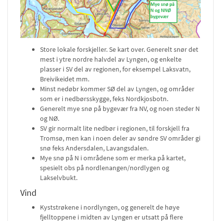
Store lokale forskjeller. Se kart over. Generelt snør det
mest i ytre nordre halvdel av Lyngen, og enkelte
plasser i SV del av regionen, for eksempel Laksvatn,
Breivikeidet mm.
Minst nedøbr kommer SØ del av Lyngen, og områder
som er i nedbørsskygge, feks Nordkjosbotn.
Generelt mye snø på bygevær fra NV, og noen steder N
og NØ.
SV gir normalt lite nedbør i regionen, til forskjell fra
Tromsø, men kan i noen deler av søndre SV områder gi
snø feks Andersdalen, Lavangsdalen.
Mye snø på N i områdene som er merka på kartet,
spesielt obs på nordlenangen/nordlygen og
Lakselvbukt.
Vind
Kyststrøkene i nordlyngen, og generelt de høye
fjelltoppene i midten av Lyngen er utsatt på flere