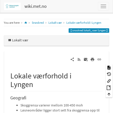
wiki.met.no
Home
You are here
Snøskred
Lokalt vær
Lokale værforhold i Lyngen
snoskred:lokalt_vaer:lyngen
Lokalt vær
Lokale værforhold i
Lyngen
Geografi
Skoggrensa varierer mellom 100-450 moh
Løsneområder ligger stort sett fra skoggrensa opp til