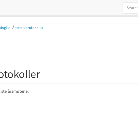
ing!
Årsmøteprotokoller
tokoller
siste årsmøtene: