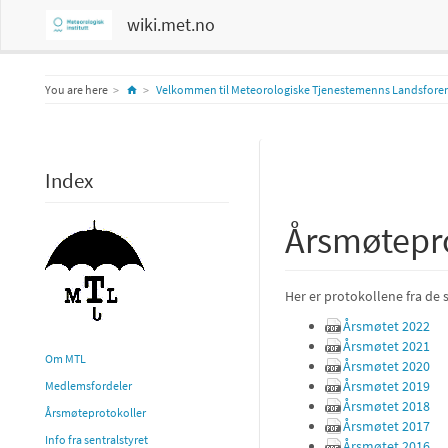
wiki.met.no
Home
You are here
Velkommen til Meteorologiske Tjenestemenns Landsforen
Index
Årsmøtepro
Her er protokollene fra de 
Årsmøtet 2022
Årsmøtet 2021
Om MTL
Årsmøtet 2020
Årsmøtet 2019
Medlemsfordeler
Årsmøtet 2018
Årsmøteprotokoller
Årsmøtet 2017
Info fra sentralstyret
Årsmøtet 2016