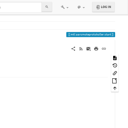
LOG IN
mtl:aarsmoteprotokoller:start