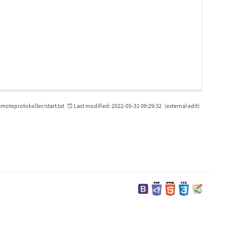
smoteprotokoller/start.txt
Last modified:
2022-05-31 09:29:32
(external edit)