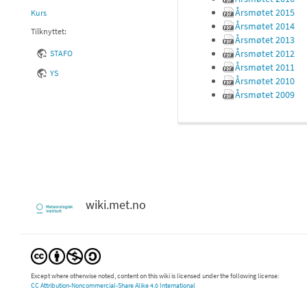
Årsmøtet 2015
Kurs
Årsmøtet 2014
Tilknyttet:
Årsmøtet 2013
Årsmøtet 2012
STAFO
Årsmøtet 2011
YS
Årsmøtet 2010
Årsmøtet 2009
wiki.met.no
Except where otherwise noted, content on this wiki is licensed under the following license:
CC Attribution-Noncommercial-Share Alike 4.0 International