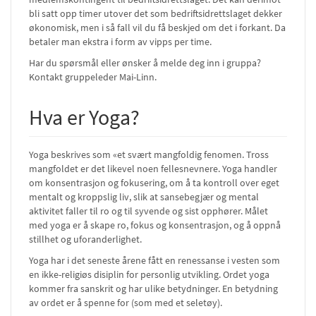
bli satt opp timer utover det som bedriftsidrettslaget dekker
økonomisk, men i så fall vil du få beskjed om det i forkant. Da
betaler man ekstra i form av vipps per time.
Har du spørsmål eller ønsker å melde deg inn i gruppa?
Kontakt gruppeleder Mai-Linn.
Hva er Yoga?
Yoga beskrives som «et svært mangfoldig fenomen. Tross
mangfoldet er det likevel noen fellesnevnere. Yoga handler
om konsentrasjon og fokusering, om å ta kontroll over eget
mentalt og kroppslig liv, slik at sansebegjær og mental
aktivitet faller til ro og til syvende og sist opphører. Målet
med yoga er å skape ro, fokus og konsentrasjon, og å oppnå
stillhet og uforanderlighet.
Yoga har i det seneste årene fått en renessanse i vesten som
en ikke-religiøs disiplin for personlig utvikling. Ordet yoga
kommer fra sanskrit og har ulike betydninger. En betydning
av ordet er å spenne for (som med et seletøy).