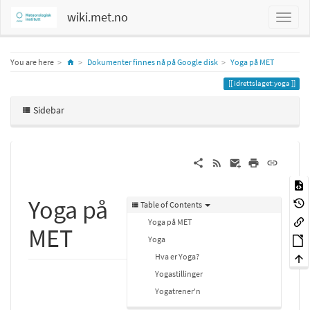
wiki.met.no
Home
You are here
Dokumenter finnes nå på Google disk
Yoga på MET
idrettslaget:yoga
Sidebar
Yoga på
Table of Contents
Yoga på MET
MET
Yoga
Hva er Yoga?
Yogastillinger
Yogatrener'n