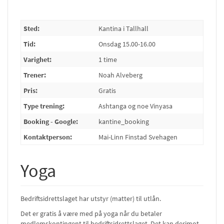
Sted:
Kantina i Tallhall
Tid:
Onsdag 15.00-16.00
Varighet:
1 time
Trener:
Noah Alveberg
Pris:
Gratis
Type trening:
Ashtanga og noe Vinyasa
Booking - Google:
kantine_booking
Kontaktperson:
Mai-Linn Finstad Svehagen
Yoga
Bedriftsidrettslaget har utstyr (matter) til utlån.
Det er gratis å være med på yoga når du betaler
medlemskontingent til bedriftsidrettslaget. Det kan derimot