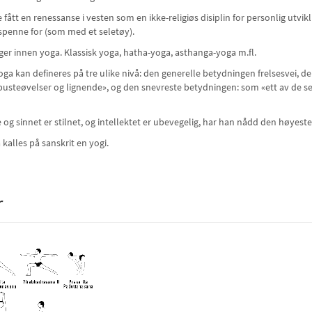
 fått en renessanse i vesten som en ikke-religiøs disiplin for personlig utvi
spenne for (som med et seletøy).
inger innen yoga. Klassisk yoga, hatha-yoga, asthanga-yoga m.fl.
ga kan defineres på tre ulike nivå: den generelle betydningen frelsesvei, 
pusteøvelser og lignende», og den snevreste betydningen: som «ett av de sek
g sinnet er stilnet, og intellektet er ubevegelig, har han nådd den høyeste 
alles på sanskrit en yogi.
r