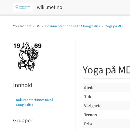
wiki.met.no
Home
You are here
Dokumenter finnes nå på Google disk
Yoga på MET
Yoga på M
Innhold
Sted:
Tid:
Dokumenter finnes nå på
Google disk
Varighet:
Trener:
Grupper
Pris: