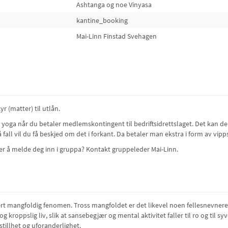
Ashtanga og noe Vinyasa
kantine_booking
Mai-Linn Finstad Svehagen
yr (matter) til utlån.
 yoga når du betaler medlemskontingent til bedriftsidrettslaget. Det kan de
fall vil du få beskjed om det i forkant. Da betaler man ekstra i form av vipp
er å melde deg inn i gruppa? Kontakt gruppeleder Mai-Linn.
rt mangfoldig fenomen. Tross mangfoldet er det likevel noen fellesnevnere
g kroppslig liv, slik at sansebegjær og mental aktivitet faller til ro og til 
tillhet og uforanderlighet.