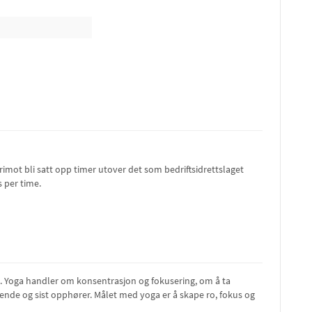
rimot bli satt opp timer utover det som bedriftsidrettslaget
s per time.
. Yoga handler om konsentrasjon og fokusering, om å ta
syvende og sist opphører. Målet med yoga er å skape ro, fokus og