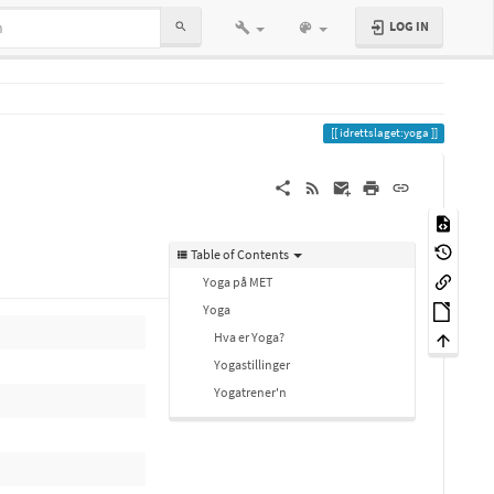
LOG IN
idrettslaget:yoga
Table of Contents
Yoga på MET
Yoga
Hva er Yoga?
Yogastillinger
Yogatrener'n