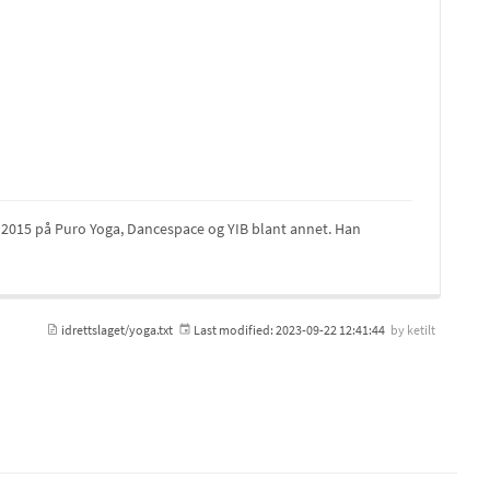
n 2015 på Puro Yoga, Dancespace og YIB blant annet. Han
idrettslaget/yoga.txt
Last modified:
2023-09-22 12:41:44
by
ketilt