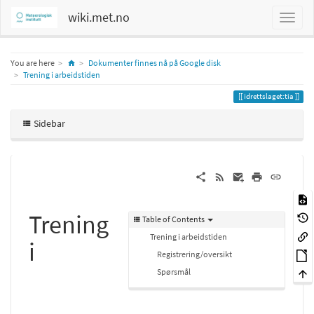
wiki.met.no
Home
You are here
Dokumenter finnes nå på Google disk
Trening i arbeidstiden
idrettslaget:tia
Sidebar
Trening
Table of Contents
Trening i arbeidstiden
i
Registrering/oversikt
Spørsmål