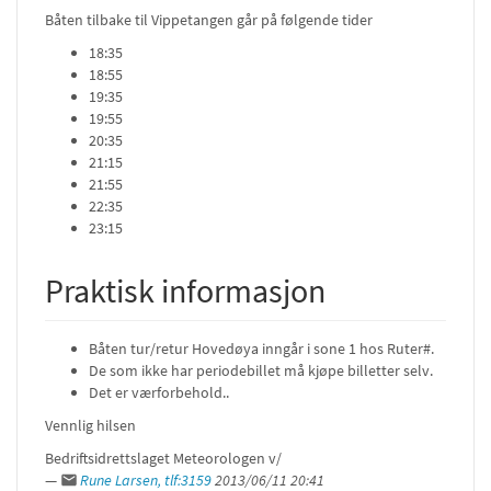
Båten tilbake til Vippetangen går på følgende tider
18:35
18:55
19:35
19:55
20:35
21:15
21:55
22:35
23:15
Praktisk informasjon
Båten tur/retur Hovedøya inngår i sone 1 hos Ruter#.
De som ikke har periodebillet må kjøpe billetter selv.
Det er værforbehold..
Vennlig hilsen
Bedriftsidrettslaget Meteorologen v/
—
Rune Larsen, tlf:3159
2013/06/11 20:41