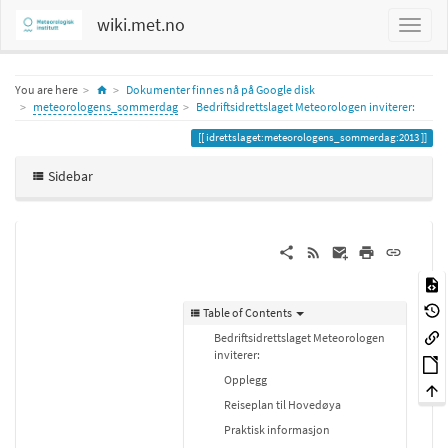
wiki.met.no
Home
You are here
Dokumenter finnes nå på Google disk
meteorologens_sommerdag
Bedriftsidrettslaget Meteorologen inviterer:
idrettslaget:meteorologens_sommerdag:2013
Sidebar
Table of Contents
Bedriftsidrettslaget Meteorologen
inviterer:
Opplegg
Reiseplan til Hovedøya
Praktisk informasjon