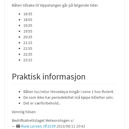
Båten tilbake til Vippetangen går på følgende tider
18:35
18:55
19:35
19:55
20:35
21:15
21:55
22:35
23:15
Praktisk informasjon
Båten tur/retur Hovedøya inngår i sone 1 hos Ruter#.
De som ikke har periodebillet må kjøpe billetter selv.
Det er værforbehold..
Vennlig hilsen
Bedriftsidrettslaget Meteorologen v/
—
Rune Larsen, tlf:3159
2013/06/11 20:41