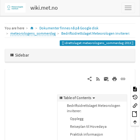
wiki.met.no
Home
You are here
Dokumenter finnes nå på Google disk
meteorologens_sommerdag
Bedriftsidrettslaget Meteorologen inviterer:
idrettslaget:meteorologens_sommerdag:2013
Sidebar
Table of Contents
Bedriftsidrettslaget Meteorologen
inviterer:
Opplegg
Reiseplan til Hovedøya
Praktisk informasjon