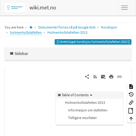
wiki.met.no
Home
You are here
Dokumenter finnes nå på Google disk
Kondisjon
holmenkollstafetten
Holmenkollstafetten 2013
idrettslaget:kondisjon:holmenkollstafetten:2013
Sidebar
Table of Contents
Holmenkollstafetten 2013
Informasjon om stafetten
Tidligere resultater