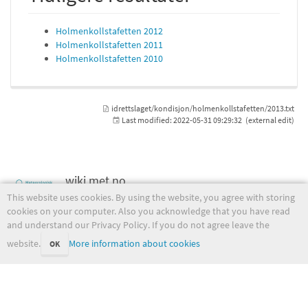
Holmenkollstafetten 2012
Holmenkollstafetten 2011
Holmenkollstafetten 2010
idrettslaget/kondisjon/holmenkollstafetten/2013.txt
Last modified:
2022-05-31 09:29:32
(external edit)
wiki.met.no
This website uses cookies. By using the website, you agree with storing
cookies on your computer. Also you acknowledge that you have read
and understand our Privacy Policy. If you do not agree leave the
website.
More information about cookies
OK
Except where otherwise noted, content on this wiki is licensed under the following license:
CC Attribution-Noncommercial-Share Alike 4.0 International