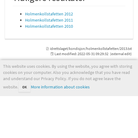
Holmenkollstafetten 2012
Holmenkollstafetten 2011
Holmenkollstafetten 2010
idrettslaget/kondisjon/holmenkollstafetten/2013.txt
Last modified:
2022-05-31 09:29:32
(external edit)
This website uses cookies. By using the website, you agree with storing
cookies on your computer. Also you acknowledge that you have read
and understand our Privacy Policy. If you do not agree leave the
wiki.met.no
website.
More information about cookies
OK
Except where otherwise noted, content on this wiki is licensed under the following license:
CC Attribution-Noncommercial-Share Alike 4.0 International