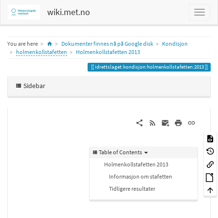
wiki.met.no
Home
You are here
Dokumenter finnes nå på Google disk
Kondisjon
holmenkollstafetten
Holmenkollstafetten 2013
idrettslaget:kondisjon:holmenkollstafetten:2013
Sidebar
Table of Contents
Holmenkollstafetten 2013
Informasjon om stafetten
Tidligere resultater