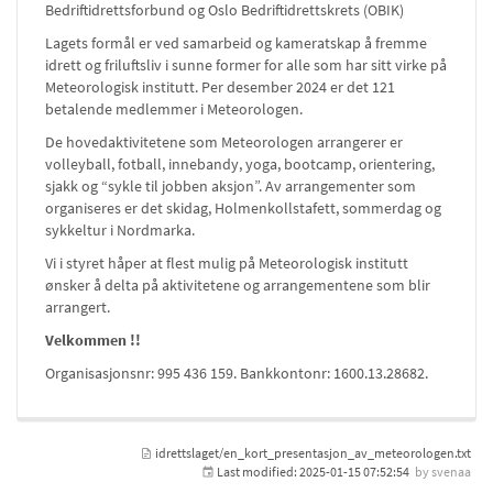
Bedriftidrettsforbund og Oslo Bedriftidrettskrets (OBIK)
Lagets formål er ved samarbeid og kameratskap å fremme
idrett og friluftsliv i sunne former for alle som har sitt virke på
Meteorologisk institutt. Per desember 2024 er det 121
betalende medlemmer i Meteorologen.
De hovedaktivitetene som Meteorologen arrangerer er
volleyball, fotball, innebandy, yoga, bootcamp, orientering,
sjakk og “sykle til jobben aksjon”. Av arrangementer som
organiseres er det skidag, Holmenkollstafett, sommerdag og
sykkeltur i Nordmarka.
Vi i styret håper at flest mulig på Meteorologisk institutt
ønsker å delta på aktivitetene og arrangementene som blir
arrangert.
Velkommen !!
Organisasjonsnr: 995 436 159. Bankkontonr: 1600.13.28682.
idrettslaget/en_kort_presentasjon_av_meteorologen.txt
Last modified:
2025-01-15 07:52:54
by
svenaa