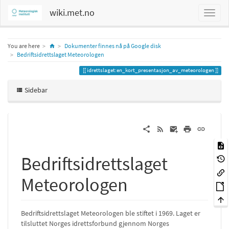
wiki.met.no
Home
You are here
Dokumenter finnes nå på Google disk
Bedriftsidrettslaget Meteorologen
idrettslaget:en_kort_presentasjon_av_meteorologen
Sidebar
Bedriftsidrettslaget
Meteorologen
Bedriftsidrettslaget Meteorologen ble stiftet i 1969. Laget er
tilsluttet Norges idrettsforbund gjennom Norges