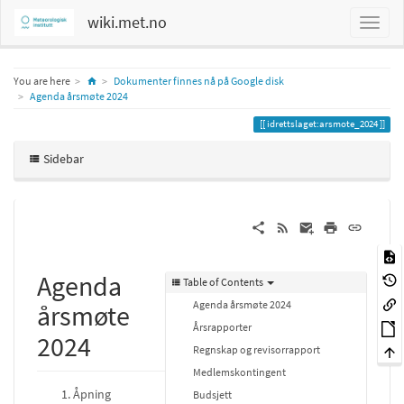
wiki.met.no
Home
You are here
Dokumenter finnes nå på Google disk
Agenda årsmøte 2024
idrettslaget:arsmote_2024
Sidebar
Agenda
Table of Contents
Agenda årsmøte 2024
årsmøte
Årsrapporter
2024
Regnskap og revisorrapport
Medlemskontingent
Åpning
Budsjett