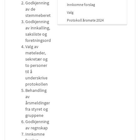
Godkjenning
Innkomne forslag
av de
Valg
stemmeberettige
Protokoll årsmøte 2024
Godkjenning
av innkalling,
saksliste og
foretningsorden
Valg av
møteleder,
sekretær og
to personer
til å
underskrive
protokollen
Behandling
av
årsmeldinger
fra styret og
gruppene
Godkjenning
av regnskap
Innkomne