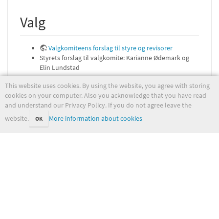
Valg
Valgkomiteens forslag til styre og revisorer
Styrets forslag til valgkomite: Karianne Ødemark og
Elin Lundstad
This website uses cookies. By using the website, you agree with storing
Protokoll årsmøte 2024
cookies on your computer. Also you acknowledge that you have read
and understand our Privacy Policy. If you do not agree leave the
website.
More information about cookies
OK
Protokoll for årsmøtet 2024
idrettslaget/arsmote_2024.txt
Last modified:
2024-04-26 10:12:43
by
ketilt
wiki.met.no